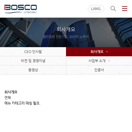
LANG
회사개요
클린장비 전문기업, 30년의 노하우!
CEO 인사말
회사개요
비젼 및 경영이념
사업부 소개
동영상
인증서
회사개요
연혁
메뉴 카테고리 매칭 필요.