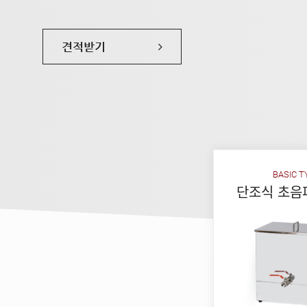
견적받기
BASIC T
단조식 초음
견적받