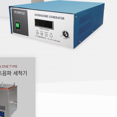
노하우!
운 친환경 초음파
N ONE TYPE
초음파 세척기
를 열어갑니다.
술과 기여
견적받기