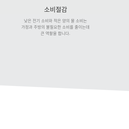
SK케미칼
롯데케미칼
소비절감
낮은 전기 소비와 적은 양의 물 소비는
가정과 주방의 불필요한 소비를 줄이는데
큰 역할을 합니다.
대덕전자(주)H
(주)코리아써키트
히 보기