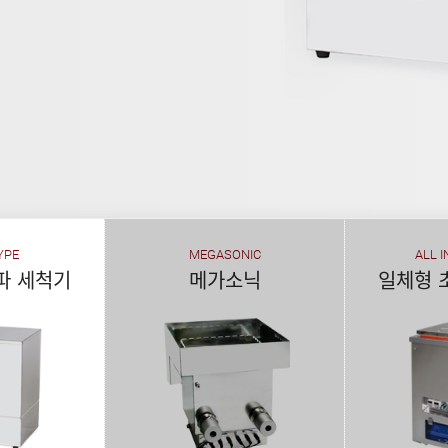
30년의 
(주)보성초음파가
새로
YPE
MEGASONIC
ALL I
파 세척기
메가소닉
일체형 
식기세척기 시대
BOSCO의
기
기
더보기
견적받기
더보기