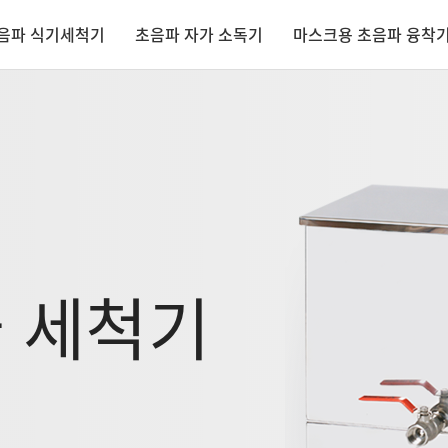
음파 식기세척기
초음파 자가 소독기
마스크용 초음파 융착
30주년 기념 이벤
딜러를 전국적으
 세척기