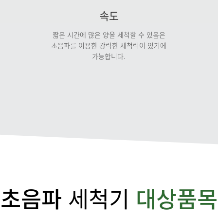
(주)엘지이노텍
㈜르노삼성자동차
속도
짧은 시간에 많은 양을 세척할 수 있음은
초음파를 이용한 강력한 세척력이 있기에
가능합니다.
한화케미칼
BOSCH
식기세척기 자세
초음파
세척기
대상품목