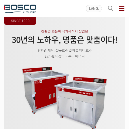
LANG
SINCE
1990
친환경 초음파 식기세척기 상업용
30년의 노하우,
30년의 노하우,
30년의 노하우,
명품은 맞춤이다!
친환경 세척, 살균효과 및 해충퇴치 효과
2만 Hz 이상의 고주파 에너지